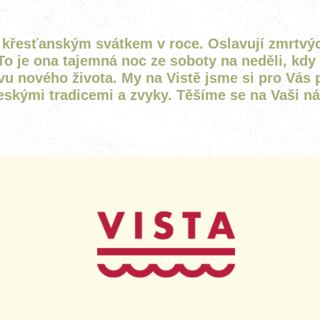
PROHLÍDKA
křesťanským svátkem v roce. Oslavují zmrtvých
To je ona tajemná noc ze soboty na neděli, kdy 
avu nového života. My na Vistě jsme si pro Vás 
eskými tradicemi a zvyky. Těšíme se na Vaši n