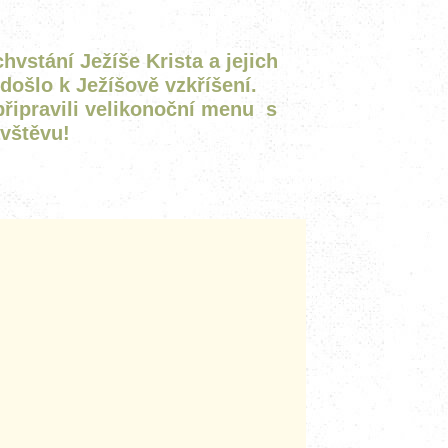
vstání Ježíše Krista a jejich
došlo k Ježíšově vzkříšení.
p
řipravili velikonoční menu
s
ávštěvu!