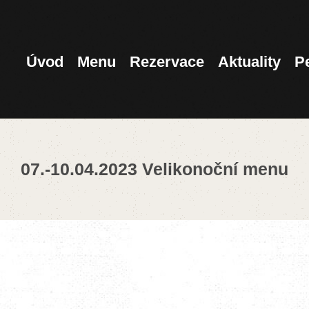
ÚVOD
MENU
Úvod
Menu
Rezervace
Aktuality
P
REZERVACE
AKTUALITY
07.-10.04.2023 Velikonoční menu
PENZION
KONTAKT
360°