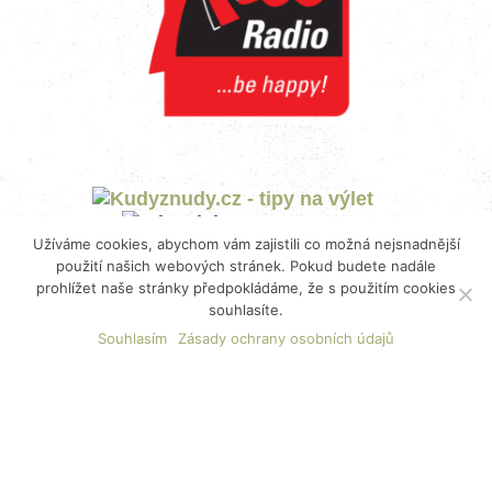
Užíváme cookies, abychom vám zajistili co možná nejsnadnější
použití našich webových stránek. Pokud budete nadále
prohlížet naše stránky předpokládáme, že s použitím cookies
souhlasíte.
Souhlasím
Zásady ochrany osobních údajů
2023 ©
Restaurace VISTA
pod vedením
K+B
PRODUKCE CATERING s.r.o.
Zásady ochrany osobních údajů
Mimosoudní řešení spotřebitelských sporů (ADR)