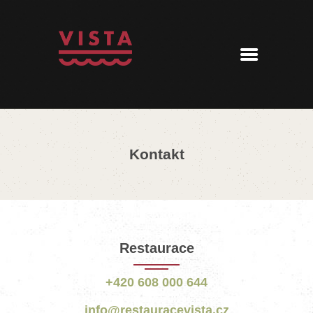
ÚVOD
MENU
REZERVACE
AKTUALITY
PENZION
KONTAKT
Kontakt
360° PROHLÍDKA
Restaurace
+420 608 000 644
info@restauracevista.cz