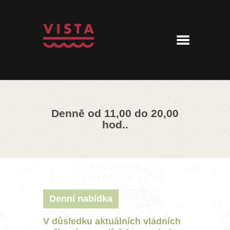
ÚVOD
MENU
REZERVACE
AKTUALITY
PENZION
KONTAKT
Denně od 11,00 do 20,00
360° PROHLÍDKA
hod..
Denní nabídka
V důsledku aktuálních vládních