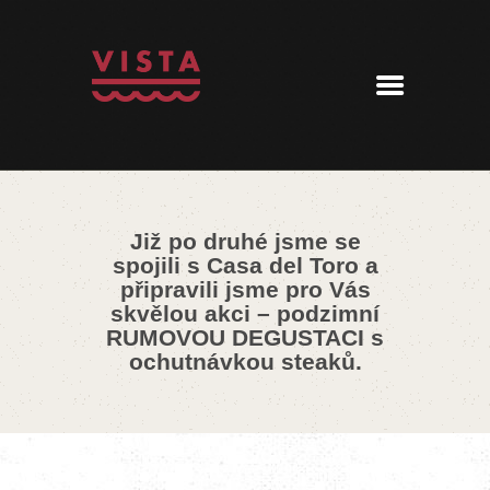
ÚVOD
MENU
REZERVACE
AKTUALITY
PENZION
KONTAKT
Již po druhé jsme se
360° PROHLÍDKA
spojili s Casa del Toro a
připravili jsme pro Vás
skvělou akci – podzimní
RUMOVOU DEGUSTACI s
ochutnávkou steaků.