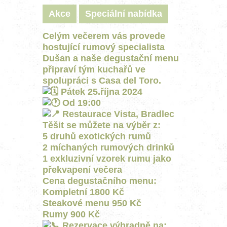
Akce
Speciální nabídka
Celým večerem vás provede
hostující rumový specialista
Dušan a naše degustační menu
připraví tým kuchařů ve
spolupráci s Casa del Toro.
Pátek 25.října 2024
Od 19:00
Restaurace Vista, Bradlec
Těšit se můžete na výběr z:
5 druhů exotických rumů
2 míchaných rumových drinků
1 exkluzivní vzorek rumu jako
překvapení večera
Cena degustačního menu:
Kompletní 1800 Kč
Steakové menu 950 Kč
Rumy 900 Kč
Rezervace výhradně na: