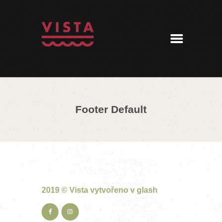
ÚVOD
MENU
REZERVACE
AKTUALITY
PENZION
KONTAKT
Footer Default
360° PROHLÍDKA
2019 © Vista vytvořeno v
glash