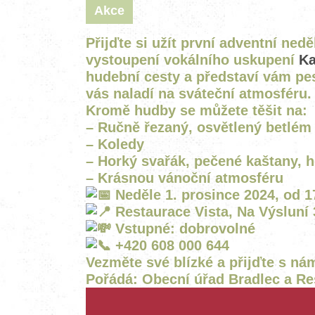
Akce
Přijďte si užít první adventní ned
vystoupení vokálního uskupení
Ka
hudební cesty a představí vám pest
vás naladí na sváteční atmosféru.
Kromě hudby se můžete těšit na:
– Ručně řezaný, osvětlený betlém
– Koledy
– Horký svařák, pečené kaštany, 
– Krásnou vánoční atmosféru
Neděle 1. prosince 2024, od 1
Restaurace Vista, Na Výsluní 
Vstupné: dobrovolné
+420 608 000 644
Vezměte své blízké a přijďte s nám
Pořádá: Obecní úřad Bradlec a Re