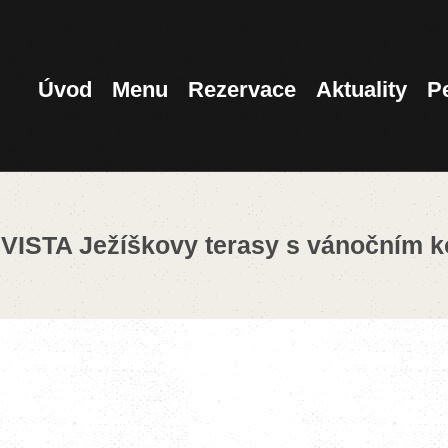
ÚVOD
MENU
Úvod
Menu
Rezervace
Aktuality
P
REZERVACE
AKTUALITY
 VISTA Ježíškovy terasy s vánočním 
PENZION
KONTAKT
360°