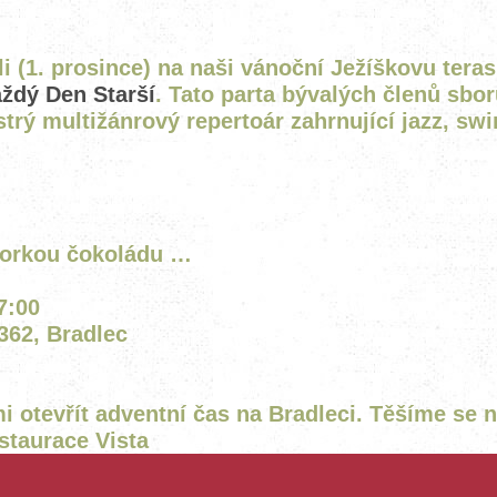
PROHLÍDKA
ěli (1. prosince) na naši vánoční Ježíškovu tera
ždý Den Starší
. Tato parta bývalých členů sbor
rý multižánrový repertoár zahrnující jazz, swin
horkou čokoládu …
7:00
362, Bradlec
i otevřít adventní čas na Bradleci. Těšíme se n
staurace Vista