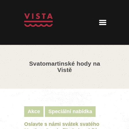
ÚVOD
MENU
REZERVACE
AKTUALITY
PENZION
KONTAKT
Svatomartinské hody na
360° PROHLÍDKA
Vistě
Akce
Speciální nabídka
Oslavte s námi svátek svatého