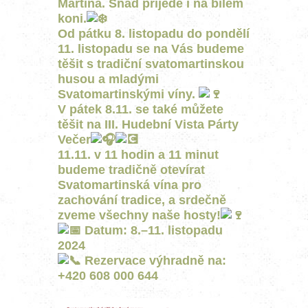
Martina. Snad přijede i na bílém
koni.
Od pátku 8. listopadu do pondělí
11. listopadu se na Vás budeme
těšit s tradiční svatomartinskou
husou a mladými
Svatomartinskými víny.
V pátek 8.11. se také můžete
těšit na III. Hudební Vista Párty
Večer
11.11. v 11 hodin a 11 minut
budeme tradičně otevírat
Svatomartinská vína pro
zachování tradice, a srdečně
zveme všechny naše hosty!
Datum: 8.–11. listopadu
2024
Rezervace výhradně na:
+420 608 000 644