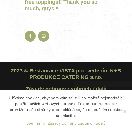
free toppings!! Thank you so
much, guys.
”
2023 ©
Restaurace VISTA
pod vedením
K+B
PRODUKCE CATERING s.r.o.
Zásady ochrany osobních údajů
Užíváme cookies, abychom vám zajistili co možná nejsnadnější
Mimosoudní řešení spotřebitelských sporů (ADR)
použití našich webových stránek. Pokud budete nadále
prohlížet naše stránky předpokládáme, že s použitím cookies
souhlasíte.
Souhlasím
Zásady ochrany osobních údajů