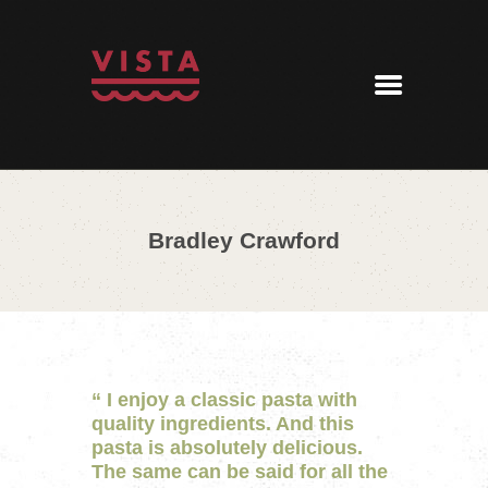
ÚVOD
MENU
REZERVACE
AKTUALITY
PENZION
KONTAKT
Bradley Crawford
360° PROHLÍDKA
“
I enjoy a classic pasta with
quality ingredients. And this
pasta is absolutely delicious.
The same can be said for all the