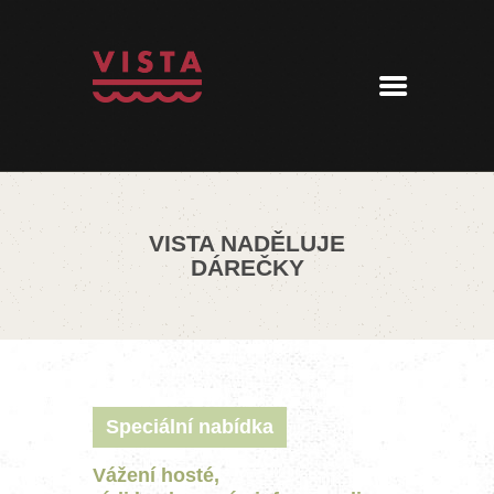
ÚVOD
MENU
REZERVACE
AKTUALITY
PENZION
KONTAKT
VISTA NADĚLUJE
360° PROHLÍDKA
DÁREČKY
Speciální nabídka
Vážení hosté,