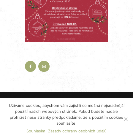
2023 ©
Restaurace VISTA
pod vedením
K+B
Užíváme cookies, abychom vám zajistili co možná nejsnadnější
PRODUKCE CATERING s.r.o.
použití našich webových stránek. Pokud budete nadále
prohlížet naše stránky předpokládáme, že s použitím cookies
Zásady ochrany osobních údajů
souhlasíte.
Mimosoudní řešení spotřebitelských sporů (ADR)
Souhlasím
Zásady ochrany osobních údajů